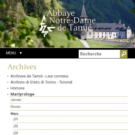
Aller
Outils
Chercher par
au
personnels
Recherche
contenu.
avancée…
|
Aller
à
la
navigation
MENU
Navigation
Archives
Archives de Tamié - Leur contenu
Archivio di Stato di Torino - Tutorial
Histoire
Martyrologe
Janvier
Février
Mars
j01
j02
j03