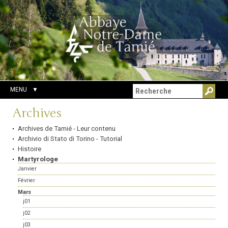
Aller
Outils
Chercher par
au
personnels
Recherche
contenu.
avancée…
|
Aller
à
la
navigation
MENU
Navigation
Archives
Archives de Tamié - Leur contenu
Archivio di Stato di Torino - Tutorial
Histoire
Martyrologe
Janvier
Février
Mars
j01
j02
j03