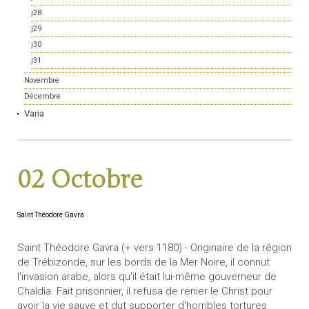
j28
j29
j30
j31
Novembre
Décembre
Varia
02 Octobre
Saint Théodore Gavra
Saint Théodore Gavra (+ vers 1180) - Originaire de la région
de Trébizonde, sur les bords de la Mer Noire, il connut
l'invasion arabe, alors qu'il était lui-même gouverneur de
Chaldia. Fait prisonnier, il refusa de renier le Christ pour
avoir la vie sauve et dut supporter d'horribles tortures