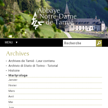
Aller
Outils
Chercher par
au
personnels
Recherche
contenu.
avancée…
|
Aller
à
la
navigation
MENU
Navigation
Archives
Archives de Tamié - Leur contenu
Archivio di Stato di Torino - Tutorial
Histoire
Martyrologe
Janvier
Février
Mars
Avril
Mai
Juin