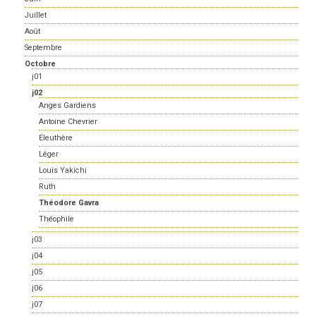
Juillet
Août
Septembre
Octobre
j01
j02
Anges Gardiens
Antoine Chevrier
Eleuthère
Léger
Louis Yakichi
Ruth
Théodore Gavra
Théophile
j03
j04
j05
j06
j07