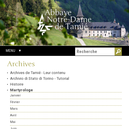
Aller
Outils
Chercher par
au
personnels
Recherche
contenu.
avancée…
|
Aller
à
la
navigation
MENU
Navigation
Archives
Archives de Tamié - Leur contenu
Archivio di Stato di Torino - Tutorial
Histoire
Martyrologe
Janvier
Février
Mars
Avril
Mai
Juin