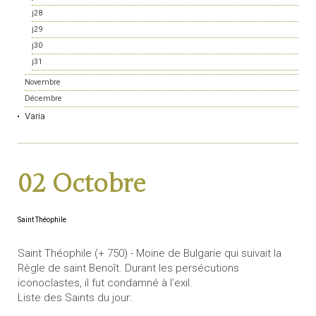
j28
j29
j30
j31
Novembre
Décembre
Varia
02 Octobre
Saint Théophile
Saint Théophile (+ 750) - Moine de Bulgarie qui suivait la
Règle de saint Benoît. Durant les persécutions
iconoclastes, il fut condamné à l'exil.
Liste des Saints du jour: