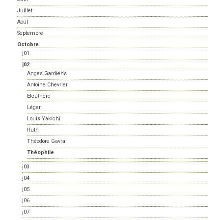
Juillet
Août
Septembre
Octobre
j01
j02
Anges Gardiens
Antoine Chevrier
Eleuthère
Léger
Louis Yakichi
Ruth
Théodore Gavra
Théophile
j03
j04
j05
j06
j07