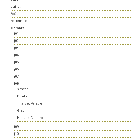
Juillet
Août
Septembre
Octobre
j01
j02
j03
j04
j05
j06
j07
j08
Siméon
Dmitri
Thaïs et Pélagie
Grat
Hugues Canefro
j09
j10