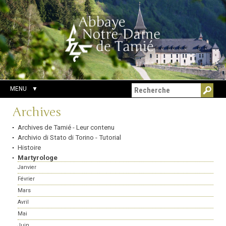
Aller
Outils
Chercher par
au
personnels
Recherche
contenu.
avancée…
|
Aller
à
la
navigation
MENU
Navigation
Archives
Archives de Tamié - Leur contenu
Archivio di Stato di Torino - Tutorial
Histoire
Martyrologe
Janvier
Février
Mars
Avril
Mai
Juin