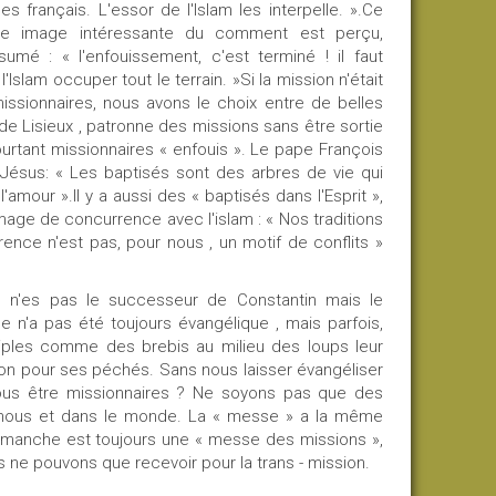
s français. L'essor de l'Islam les interpelle. ».Ce
une image intéressante du comment est perçu,
sumé : « l'enfouissement, c'est terminé ! il faut
l'Islam occuper tout le terrain. »Si la mission n'était
 missionnaires, nous avons le choix entre de belles
 de Lisieux , patronne des missions sans être sortie
rtant missionnaires « enfouis ». Le pape François
 Jésus: « Les baptisés sont des arbres de vie qui
'amour ».Il y a aussi des « baptisés dans l'Esprit »,
image de concurrence avec l'islam : « Nos traditions
rence n'est pas, pour nous , un motif de conflits »
tu n'es pas le successeur de Constantin mais le
se n'a pas été toujours évangélique , mais parfois,
sciples comme des brebis au milieu des loups leur
don pour ses péchés. Sans nous laisser évangéliser
nous être missionnaires ? Ne soyons pas que des
en nous et dans le monde. La « messe » a la même
 dimanche est toujours une « messe des missions »,
us ne pouvons que recevoir pour la trans - mission.