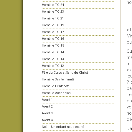
ho
Homélie TO 24
Homélie TO 23
Homélie TO 21
Homélie TO 19
« 
Homélie TO 17
Mi
Homélie TO 16
ou
Homélie TO 15
Qu
Homélie TO 14
ma
Homélie TO 13
mi
Homélie TO 12
« 
Fête du Corps et Sang du Christ
le
Homélie Sainte Trinité
? 
Homélie Pentecôte
pa
Homélie Ascension
Le
Avent 1
do
vo
Avent 2
no
Avent 3
d'
Avent 4
Noël - Un enfant nous est né
Da