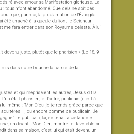
t désiré avec amour sa Manifestation glorieuse. La
u : tous m’ont abandonné. Que cela ne soit pas
e pour que, par moi, la proclamation de l’Évangile
i été arraché à la gueule du lion ; le Seigneur
 et me fera entrer dans son Royaume céleste. À lui
it devenu juste, plutôt que le pharisien » (Lc 18, 9-
il a mis dans notre bouche la parole de la
justes et qui méprisaient les autres, Jésus dit la
n était pharisien, et l’autre, publicain (c’est-à-
en lui-même : ‘Mon Dieu, je te rends grâce parce que
, adultères –, ou encore comme ce publicain. Je
gne.’ Le publicain, lui, se tenait à distance et
trine, en disant : ‘Mon Dieu, montre-toi favorable au
dit dans sa maison, c’est lui qui était devenu un