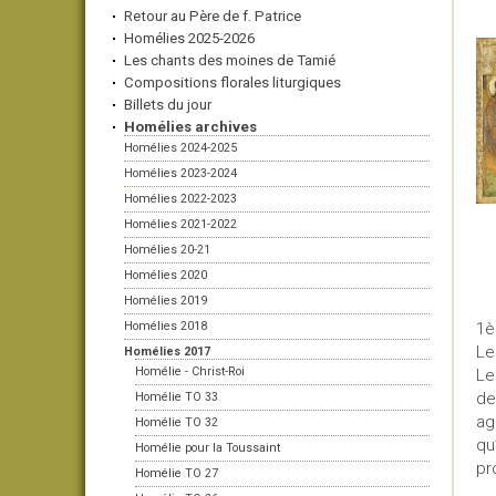
Retour au Père de f. Patrice
Homélies 2025-2026
Les chants des moines de Tamié
Compositions florales liturgiques
Billets du jour
Homélies archives
Homélies 2024-2025
Homélies 2023-2024
Homélies 2022-2023
Homélies 2021-2022
Homélies 20-21
Homélies 2020
Homélies 2019
Homélies 2018
1è
Le
Homélies 2017
Homélie - Christ-Roi
Le
de
Homélie TO 33
ag
Homélie TO 32
qu
Homélie pour la Toussaint
pr
Homélie TO 27