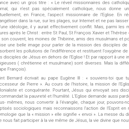
ance avec un gros titre : « Le réveil missionnaires des catholique
urnal, qui n'est pas spécialement catholique, nous donne 
tuellement, en France, l'aspect missionnaire de l'Eglise. En ré
angéliser dans la rue, sur les plages, sur Internet et ne pas laisser 
'une idéologie, il y aurait effectivement conflit. Mais, parmi les
gures après le Christ : entre St Paul, St François Xavier et Thérèse
 son couvent, les moines de Thibirine, amis des musulmans et pou
ilise une belle image pour parler de la mission des disciples de
sorbent les pollutions de l'indifférence et restituent l'oxygène de l
s disciples de Jésus en dehors de l'Eglise ! Et par rapport à une 
ligieuses ( chrétienne et musulmane) sont diverses. Mais la diffé
ape François).
int Bernard écrivait au pape Eugène III : « souviens-toi que 
ccesseur de Pierre ». Au cours de l'histoire, la mission de l'Egli
lonialiste et conquérante. Pourtant, Jésus qui envoyait ses di
commandait la pauvreté et l'humilité. L'Eglise demande aussi par
us- mêmes, nous convertir à l'évangile, chaque jour, pouvons-
ptisés sociologiques mais reconnaissons l'action de l'Esprit 
ymologie que la « mission » elle signifie « envoi ». La messe du
le nous fait participer à la vie même de Jésus, la vie divine que no