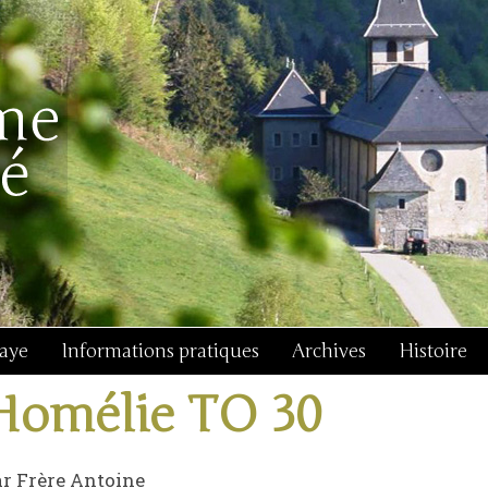
baye
Informations pratiques
Archives
Histoire
Homélie TO 30
r Frère Antoine