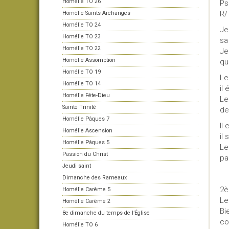
Homélie TO 26
Ps
R/
Homélie Saints Archanges
Homélie TO 24
Je
Homélie TO 23
sa
Homélie TO 22
Je
Homélie Assomption
qu
Homélie TO 19
Le
Homélie TO 14
il 
Homélie Fête-Dieu
Le
Sainte Trinité
de
Homélie Pâques 7
Il
Homélie Ascension
il 
Homélie Pâques 5
Le
Passion du Christ
pa
Jeudi saint
Dimanche des Rameaux
2è
Homélie Carême 5
Le
Homélie Carême 2
Bi
8e dimanche du temps de l’Église
co
Homélie TO 6