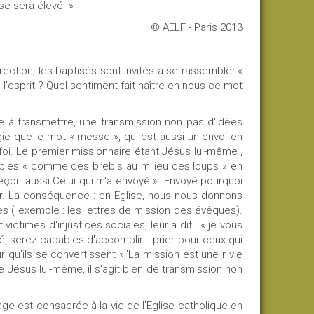
se sera élevé. »
© AELF - Paris 2013
rection, les baptisés sont invités à se rassembler.«
 l'esprit ? Quel sentiment fait naître en nous ce mot
e à transmettre, une trans­mission non pas d'idées
gie que le mot « messe », qui est aussi un envoi en
 foi. Le premier missionnaire étant Jésus lui-même ,
sciples « comme des brebis au milieu des loups » en
 reçoit aussi Celui qui m'a envoyé ». Envoyé pourquoi
r. La conséquence : en Eglise, nous nous donnons
 ( exemple : les lettres de mission des évêques).
times d'injustices sociales, leur a dit : « je vous
, serez capables d'accomplir :: prier pour ceux qui
 qu'ils se convertissent »;'La mission est une r vie
de Jésus lui-même, il s'agit bien de transmission non
ge est consacrée à la vie de l'Eglise catholique en