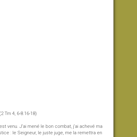
(2 Tm 4, 6-8.16-18)
 est venu. J’ai mené le bon combat, j’ai achevé ma
stice : le Seigneur, le juste juge, me la remettra en