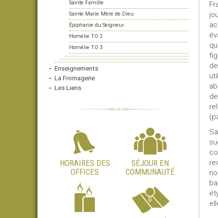
Sainte Famille
Fr
jo
Sainte Marie Mère de Dieu
ac
Épiphanie du Seigneur
év
Homélie TO 2
qu
Homélie TO 3
fi
de
Enseignements
ut
La Fromagerie
ab
Les Liens
de
re
(p
Sa
su
co
HORAIRES DES
SÉJOUR EN
re
OFFICES
COMMUNAUTÉ
no
ba
ét
el