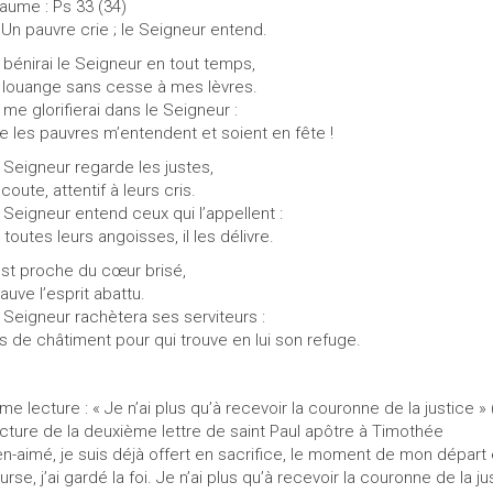
aume : Ps 33 (34)
 Un pauvre crie ; le Seigneur entend.
 bénirai le Seigneur en tout temps,
 louange sans cesse à mes lèvres.
 me glorifierai dans le Seigneur :
e les pauvres m’entendent et soient en fête !
 Seigneur regarde les justes,
écoute, attentif à leurs cris.
 Seigneur entend ceux qui l’appellent :
 toutes leurs angoisses, il les délivre.
 est proche du cœur brisé,
sauve l’esprit abattu.
 Seigneur rachètera ses serviteurs :
s de châtiment pour qui trouve en lui son refuge.
me lecture : « Je n’ai plus qu’à recevoir la couronne de la justice » 
cture de la deuxième lettre de saint Paul apôtre à Timothée
en-aimé, je suis déjà offert en sacrifice, le moment de mon départ
urse, j’ai gardé la foi. Je n’ai plus qu’à recevoir la couronne de la ju