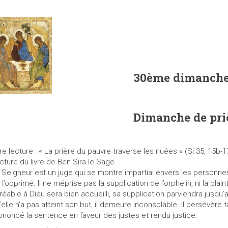
30ème dimanche 
Dimanche de priè
re lecture : « La prière du pauvre traverse les nuées » (Si 35, 15b-1
cture du livre de Ben Sira le Sage
 Seigneur est un juge qui se montre impartial envers les personnes. 
 l’opprimé. Il ne méprise pas la supplication de l’orphelin, ni la pla
réable à Dieu sera bien accueilli, sa supplication parviendra jusqu’a
’elle n’a pas atteint son but, il demeure inconsolable. Il persévère ta
ononcé la sentence en faveur des justes et rendu justice.