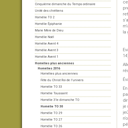
ce
Cinquième dimanche du Temps ordinaire
pr
Unité des chrétiens
re
Homélie TO 2
s’
Homélie Épiphanie
m’
Marie Mère de Dieu
la
Homélie Noël
Homélie Avent 4
Ev
Homélie Avent 3
14
Homélie Avent 1
Homélies plus anciennes
Al
Homélies 2016
réc
Homélies plus anciennes
Év
Fête du Christ Roi de l'univers
Homélie TO 33
En
Homélie Toussaint
pa
di
Homélie 31e dimanche TO
je
Homélie TO 30
je
Homélie TO 29
n’
Homélie TO 27
pé
Homélie TO 26