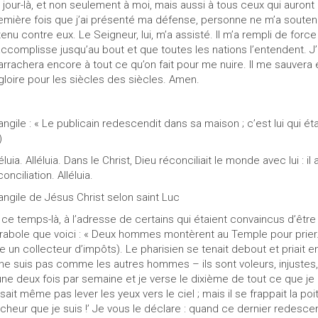
 jour-là, et non seulement à moi, mais aussi à tous ceux qui auron
emière fois que j’ai présenté ma défense, personne ne m’a souten
tenu contre eux. Le Seigneur, lui, m’a assisté. Il m’a rempli de forc
accomplisse jusqu’au bout et que toutes les nations l’entendent. J’a
arrachera encore à tout ce qu’on fait pour me nuire. Il me sauvera
 gloire pour les siècles des siècles. Amen.
angile : « Le publicain redescendit dans sa maison ; c’est lui qui éta
)
léluia. Alléluia. Dans le Christ, Dieu réconciliait le monde avec lui : 
onciliation. Alléluia.
angile de Jésus Christ selon saint Luc
 ce temps-là, à l’adresse de certains qui étaient convaincus d’être 
rabole que voici : « Deux hommes montèrent au Temple pour prier. L’u
re un collecteur d’impôts). Le pharisien se tenait debout et priait 
 ne suis pas comme les autres hommes – ils sont voleurs, injustes
ûne deux fois par semaine et je verse le dixième de tout ce que je ga
osait même pas lever les yeux vers le ciel ; mais il se frappait la poi
cheur que je suis !’ Je vous le déclare : quand ce dernier redescen