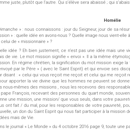
mme juste, plutôt que l’autre. Qui s’élève sera abaissé ; qui s’abais
Homélie
Dimanche » : nous connaissons : jour du Seigneur, jour de sa résur
ssion » : quelle idée en avons-nous ? Quelle image nous vient-elle à
 celui de « missionnaire » ?
elle idée ? Eh bien justement, ce n'est pas une idée mais une vi
is de vie. Le mot mission signifie « envoi ». II a la même étymolo
ssion. En régime chrétien, la signification du mot mission exige la
envoyé par le Père » ( avec le Saint Esprit) et qui envoie ses di
ur disant : « celui qui vous reçoit me reçoit et celui qui me reçoit
pour apporter la vie divine que les hommes ne peuvent se donne
s nous-mêmes des missions , nous les recevons des responsables
 pape François, recevant des personnes du quart monde, souvent vic
nne une mission, une mission/ que vous seuls, dans votre pauvreté
us ont fait / du mal, pour les responsables de votre pauvreté, pour
uvelle, un don du Saint Esprit qui nous fait participer à la mission 
idées mais de Vie.
ns le journal « Le Monde » du 4 octobre 2016 page 9, toute une pa