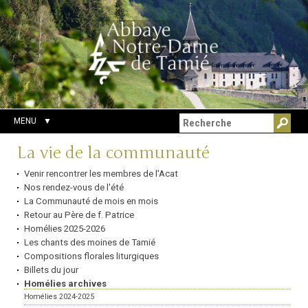
Aller
Outils
Chercher par
au
personnels
Recherche
contenu.
avancée…
|
Aller
à
la
navigation
MENU
Navigation
La vie de la communauté
Venir rencontrer les membres de l'Acat
Nos rendez-vous de l'été
La Communauté de mois en mois
Retour au Père de f. Patrice
Homélies 2025-2026
Les chants des moines de Tamié
Compositions florales liturgiques
Billets du jour
Homélies archives
Homélies 2024-2025