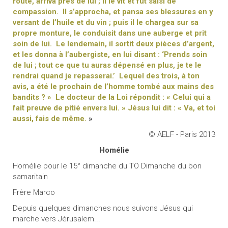
route, arriva près de lui ; il le vit et fut saisi de
compassion. Il s’approcha, et pansa ses blessures en y
versant de l’huile et du vin ; puis il le chargea sur sa
propre monture, le conduisit dans une auberge et prit
soin de lui. Le lendemain, il sortit deux pièces d’argent,
et les donna à l’aubergiste, en lui disant : ‘Prends soin
de lui ; tout ce que tu auras dépensé en plus, je te le
rendrai quand je repasserai.’ Lequel des trois, à ton
avis, a été le prochain de l’homme tombé aux mains des
bandits ? » Le docteur de la Loi répondit : « Celui qui a
fait preuve de pitié envers lui. » Jésus lui dit : « Va, et toi
aussi, fais de même.
»
© AELF - Paris 2013
Homélie
Homélie pour le 15° dimanche du TO Dimanche du bon
samaritain
Frère Marco
Depuis quelques dimanches nous suivons Jésus qui
marche vers Jérusalem...