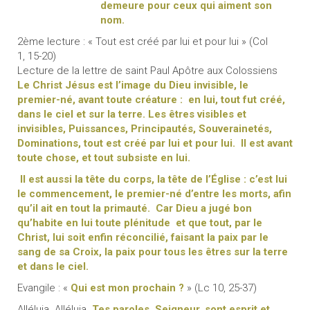
demeure pour ceux qui aiment son
nom.
2ème lecture : « Tout est créé par lui et pour lui » (Col
1, 15-20)
Lecture de la lettre de saint Paul Apôtre aux Colossiens
Le Christ Jésus est l’image du Dieu invisible, le
premier-né, avant toute créature : en lui, tout fut créé,
dans le ciel et sur la terre. Les êtres visibles et
invisibles, Puissances, Principautés, Souverainetés,
Dominations, tout est créé par lui et pour lui. Il est avant
toute chose, et tout subsiste en lui.
Il est aussi la tête du corps, la tête de l’Église : c’est lui
le commencement, le premier-né d’entre les morts, afin
qu’il ait en tout la primauté. Car Dieu a jugé bon
qu’habite en lui toute plénitude et que tout, par le
Christ, lui soit enfin réconcilié, faisant la paix par le
sang de sa Croix, la paix pour tous les êtres sur la terre
et dans le ciel.
Evangile : «
Qui est mon prochain ?
» (Lc 10, 25-37)
Alléluia. Alléluia.
Tes paroles, Seigneur, sont esprit et