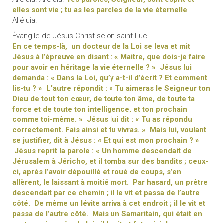
elles sont vie ; tu as les paroles de la vie éternelle
.
Alléluia.
Évangile de Jésus Christ selon saint Luc
En ce temps-là, un docteur de la Loi se leva et mit
Jésus à l’épreuve en disant : « Maitre, que dois-je faire
pour avoir en héritage la vie éternelle ? » Jésus lui
demanda : « Dans la Loi, qu’y a-t-il d’écrit ? Et comment
lis-tu ? » L’autre répondit : « Tu aimeras le Seigneur ton
Dieu de tout ton cœur, de toute ton âme, de toute ta
force et de toute ton intelligence, et ton prochain
comme toi-même. » Jésus lui dit : « Tu as répondu
correctement. Fais ainsi et tu vivras. » Mais lui, voulant
se justifier, dit à Jésus : « Et qui est mon prochain ? »
Jésus reprit la parole : « Un homme descendait de
Jérusalem à Jéricho, et il tomba sur des bandits ; ceux-
ci, après l’avoir dépouillé et roué de coups, s’en
allèrent, le laissant à moitié mort. Par hasard, un prêtre
descendait par ce chemin ; il le vit et passa de l’autre
côté. De même un lévite arriva à cet endroit ; il le vit et
passa de l’autre côté. Mais un Samaritain, qui était en