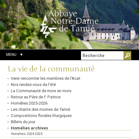
Aller
Outils
Chercher par
au
personnels
Recherche
contenu.
avancée…
|
Aller
à
la
navigation
MENU
Navigation
La vie de la communauté
Venir rencontrer les membres de l'Acat
Nos rendez-vous de l'été
La Communauté de mois en mois
Retour au Père de f. Patrice
Homélies 2025-2026
Les chants des moines de Tamié
Compositions florales liturgiques
Billets du jour
Homélies archives
Homélies 2024-2025