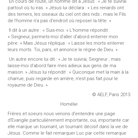
En cours de route, un homme dit à Jésus : « Je te suivrai
partout où tu iras. » Jésus lui déclara : « Les renards ont
des terriers, les oiseaux du ciel ont des nids ; mais le Fils
de l’homme n’a pas d’endroit où reposer la tête. »
Il dit à un autre : « Suis-moi. » L’homme répondit :
« Seigneur, permets-moi d’aller d’abord enterrer mon
père. » Mais Jésus répliqua : « Laisse les morts enterrer
leurs morts. Toi, pars, et annonce le règne de Dieu. »
Un autre encore lui dit : « Je te suivrai, Seigneur ; mais
laisse-moi d’abord faire mes adieux aux gens de ma
maison. » Jésus lui répondit : « Quiconque met la main à la
charrue, puis regarde en arrière, n’est pas fait pour le
royaume de Dieu. »
© AELF, Paris 2013
Homélie
Frères et soeurs nous venons d'entendre une page
d'Evangile particulièrement importante, oui, importante car
elle marque un tournant, un tournant décisif dans la vie de
Jésus. Comme le fait remarquer Luc par cette remarque