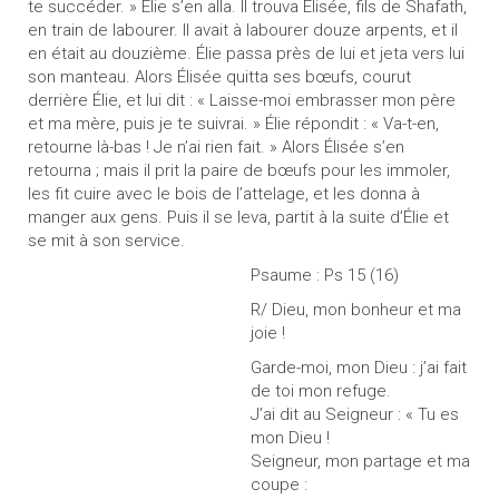
te succéder. » Élie s’en alla. Il trouva Élisée, fils de Shafath,
en train de labourer. Il avait à labourer douze arpents, et il
en était au douzième. Élie passa près de lui et jeta vers lui
son manteau. Alors Élisée quitta ses bœufs, courut
derrière Élie, et lui dit : « Laisse-moi embrasser mon père
et ma mère, puis je te suivrai. » Élie répondit : « Va-t-en,
retourne là-bas ! Je n’ai rien fait. » Alors Élisée s’en
retourna ; mais il prit la paire de bœufs pour les immoler,
les fit cuire avec le bois de l’attelage, et les donna à
manger aux gens. Puis il se leva, partit à la suite d’Élie et
se mit à son service.
Psaume : Ps 15 (16)
R/ Dieu, mon bonheur et ma
joie !
Garde-moi, mon Dieu : j’ai fait
de toi mon refuge.
J’ai dit au Seigneur : « Tu es
mon Dieu !
Seigneur, mon partage et ma
coupe :