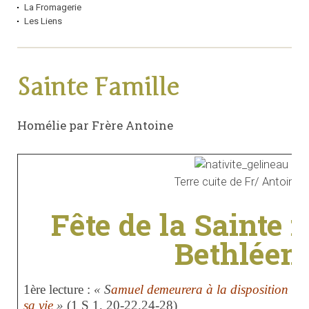
La Fromagerie
Les Liens
Sainte Famille
Homélie par Frère Antoine
Terre cuite de Fr/ Antoine
Fête de la Sainte 
Bethléem
1ère lecture :
« S
amuel demeurera à la disposition du 
sa vie
»
(1 S 1, 20-22.24-28)