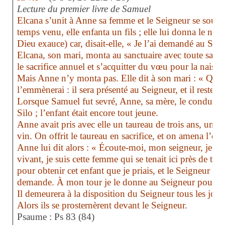
Lecture du premier livre de Samuel
Elcana s’unit à Anne sa femme et le Seigneur se souvin
temps venu, elle enfanta un fils ; elle lui donna le nom
Dieu exauce) car, disait-elle, « Je l’ai demandé au Sei
Elcana, son mari, monta au sanctuaire avec toute sa fa
le sacrifice annuel et s’acquitter du vœu pour la naissa
Mais Anne n’y monta pas. Elle dit à son mari : « Quand
l’emmènerai : il sera présenté au Seigneur, et il restera
Lorsque Samuel fut sevré, Anne, sa mère, le conduisit
Silo ; l’enfant était encore tout jeune.
Anne avait pris avec elle un taureau de trois ans, un sa
vin. On offrit le taureau en sacrifice, et on amena l’enf
Anne lui dit alors : « Écoute-moi, mon seigneur, je t’en
vivant, je suis cette femme qui se tenait ici près de toi
pour obtenir cet enfant que je priais, et le Seigneur m
demande. À mon tour je le donne au Seigneur pour qu
Il demeurera à la disposition du Seigneur tous les jours
Alors ils se prosternèrent devant le Seigneur.
Psaume : Ps 83 (84)