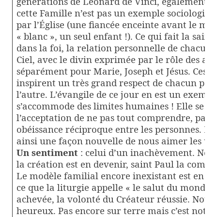
générations de Léonard de Vinci, également a
cette Famille n’est pas un exemple sociologiq
par l’Église (une fiancée enceinte avant le ma
« blanc », un seul enfant !). Ce qui fait la sainte
dans la foi, la relation personnelle de chacun
Ciel, avec le divin exprimée par le rôle des an
séparément pour Marie, Joseph et Jésus. Ces i
inspirent un très grand respect de chacun pou
l’autre. L’évangile de ce jour en est un exempl
s’accommode des limites humaines ! Elle se co
l’acceptation de ne pas tout comprendre, par 
obéissance réciproque entre les personnes. La 
ainsi une façon nouvelle de nous aimer les uns
Un sentiment
: celui d’un inachèvement. Nou
la création est en devenir, saint Paul la com
Le modèle familial encore inexistant est en a
ce que la liturgie appelle « le salut du monde »,
achevée, la volonté du Créateur réussie. Nou
heureux. Pas encore sur terre mais c’est notre