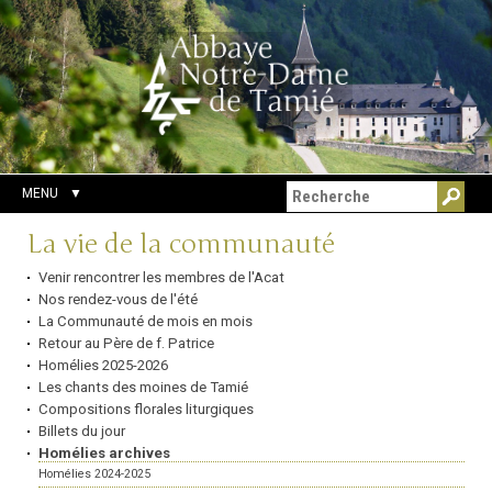
Aller
Outils
Chercher par
au
personnels
Recherche
contenu.
avancée…
|
Aller
à
la
navigation
MENU
Navigation
La vie de la communauté
Venir rencontrer les membres de l'Acat
Nos rendez-vous de l'été
La Communauté de mois en mois
Retour au Père de f. Patrice
Homélies 2025-2026
Les chants des moines de Tamié
Compositions florales liturgiques
Billets du jour
Homélies archives
Homélies 2024-2025