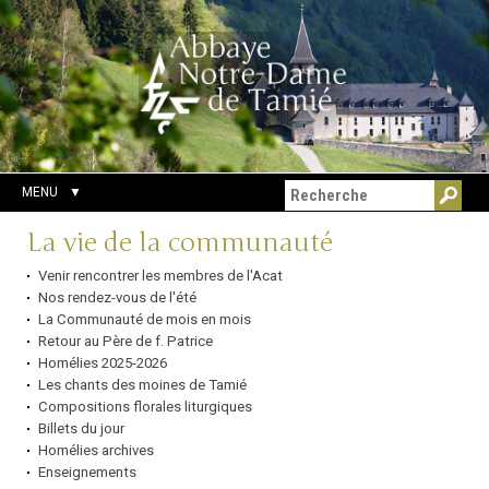
Aller
Outils
Chercher par
au
personnels
Recherche
contenu.
avancée…
|
Aller
à
la
navigation
MENU
Navigation
La vie de la communauté
Venir rencontrer les membres de l'Acat
Nos rendez-vous de l'été
La Communauté de mois en mois
Retour au Père de f. Patrice
Homélies 2025-2026
Les chants des moines de Tamié
Compositions florales liturgiques
Billets du jour
Homélies archives
Enseignements