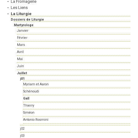
La Fromagerie
Les Liens
La Liturgie
Dossiers de Liturgie
Martyrologe
Janvier
Février
Mars
Avril
Mai
Juin
Juillet
j01
Myriam et Aaron
Schénoudi
Gall
Thierry
Siméon
Antonio Rosmini
j02
j03