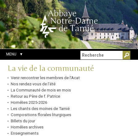
Aller
Outils
Chercher par
au
personnels
Recherche
contenu.
avancée…
|
Aller
à
la
navigation
MENU
Navigation
La vie de la communauté
Venir rencontrer les membres de l'Acat
Nos rendez-vous de l'été
La Communauté de mois en mois
Retour au Père de f. Patrice
Homélies 2025-2026
Les chants des moines de Tamié
Compositions florales liturgiques
Billets du jour
Homélies archives
Enseignements