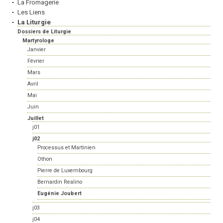
La Fromagerie
Les Liens
La Liturgie
Dossiers de Liturgie
Martyrologe
Janvier
Février
Mars
Avril
Mai
Juin
Juillet
j01
j02
Processus et Martinien
Othon
Pierre de Luxembourg
Bernardin Realino
Eugénie Joubert
j03
j04