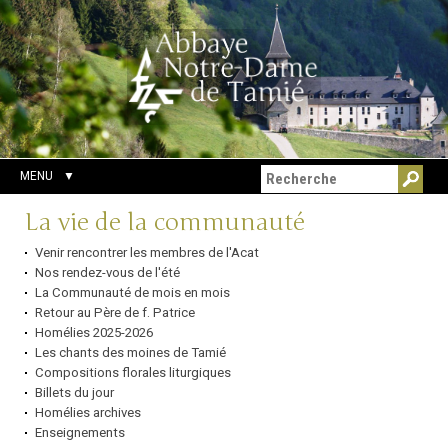
Aller
Outils
Chercher par
au
personnels
Recherche
contenu.
avancée…
|
Aller
à
la
navigation
MENU
Navigation
La vie de la communauté
Venir rencontrer les membres de l'Acat
Nos rendez-vous de l'été
La Communauté de mois en mois
Retour au Père de f. Patrice
Homélies 2025-2026
Les chants des moines de Tamié
Compositions florales liturgiques
Billets du jour
Homélies archives
Enseignements