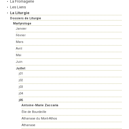
La Fromagerie
Les Liens
La Liturgie
Dossiers de Liturgie
Martyrologe
Janvier
Février
Mars
Avril
Mai
Juin
Juillet
j01
j02
j03
j04
j05
Antoine-Marie Zaccaria
Élie de Bourdeille
Athanase du Mont-Athos
Athanase