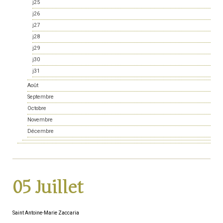
j25
j26
j27
j28
j29
j30
j31
Août
Septembre
Octobre
Novembre
Décembre
05 Juillet
Saint Antoine-Marie Zaccaria