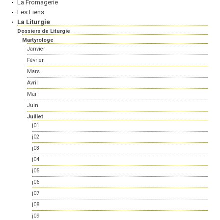
La Fromagerie
Les Liens
La Liturgie
Dossiers de Liturgie
Martyrologe
Janvier
Février
Mars
Avril
Mai
Juin
Juillet
j01
j02
j03
j04
j05
j06
j07
j08
j09