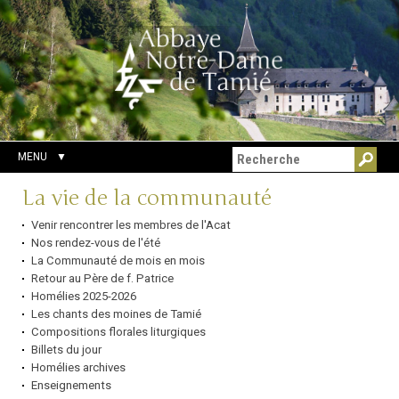
Aller
Outils
Chercher par
au
personnels
Recherche
contenu.
avancée…
|
Aller
à
la
navigation
MENU
Navigation
La vie de la communauté
Venir rencontrer les membres de l'Acat
Nos rendez-vous de l'été
La Communauté de mois en mois
Retour au Père de f. Patrice
Homélies 2025-2026
Les chants des moines de Tamié
Compositions florales liturgiques
Billets du jour
Homélies archives
Enseignements