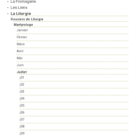
La Fromagerie
Les Liens
La Liturgie
Dossiers de Liturgie
Martyrologe
Janvier
Février
Mars
Avril
Mai
Juin
Juillet
j01
j02
j03
j04
j05
j06
j07
j08
j09