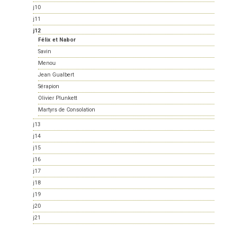
j10
j11
j12
Félix et Nabor
Savin
Menou
Jean Gualbert
Sérapion
Olivier Plunkett
Martyrs de Consolation
j13
j14
j15
j16
j17
j18
j19
j20
j21