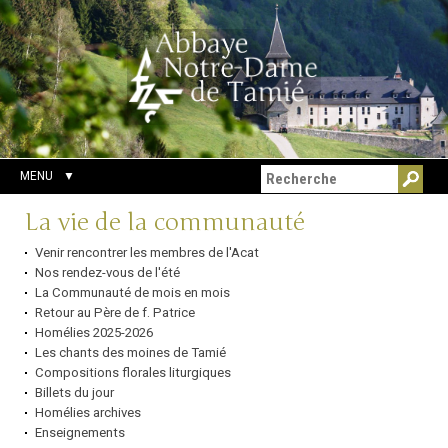
Aller
Outils
Chercher par
au
personnels
Recherche
contenu.
avancée…
|
Aller
à
la
navigation
MENU
Navigation
La vie de la communauté
Venir rencontrer les membres de l'Acat
Nos rendez-vous de l'été
La Communauté de mois en mois
Retour au Père de f. Patrice
Homélies 2025-2026
Les chants des moines de Tamié
Compositions florales liturgiques
Billets du jour
Homélies archives
Enseignements