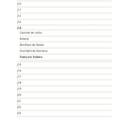
j10
j11
j12
j13
j14
Camille de Lellis
Roland
Boniface de Savoie
Humbert de Romans
François Solano
j15
j16
j17
j18
j19
j20
j21
j22
j23