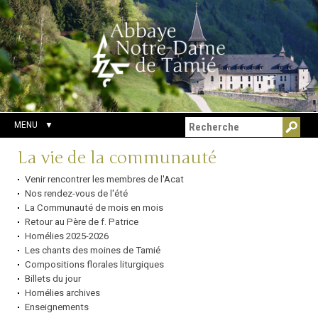
Aller
Outils
Chercher par
au
personnels
Recherche
contenu.
avancée…
|
Aller
à
la
navigation
MENU
Navigation
La vie de la communauté
Venir rencontrer les membres de l'Acat
Nos rendez-vous de l'été
La Communauté de mois en mois
Retour au Père de f. Patrice
Homélies 2025-2026
Les chants des moines de Tamié
Compositions florales liturgiques
Billets du jour
Homélies archives
Enseignements