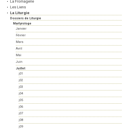
La Fromagerie
Les Liens
La Liturgie
Dossiers de Liturgie
Martyrologe
Janvier
Février
Mars
Avril
Mai
Juin
Juillet
j01
j02
j03
j04
j05
j06
j07
j08
j09