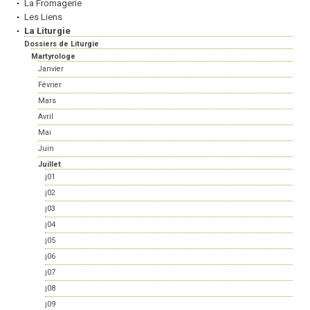
La Fromagerie
Les Liens
La Liturgie
Dossiers de Liturgie
Martyrologe
Janvier
Février
Mars
Avril
Mai
Juin
Juillet
j01
j02
j03
j04
j05
j06
j07
j08
j09