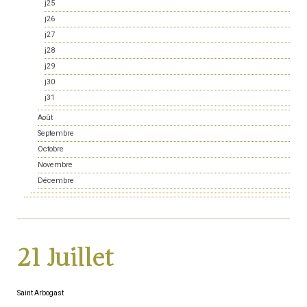
j25
j26
j27
j28
j29
j30
j31
Août
Septembre
Octobre
Novembre
Décembre
21 Juillet
Saint Arbogast