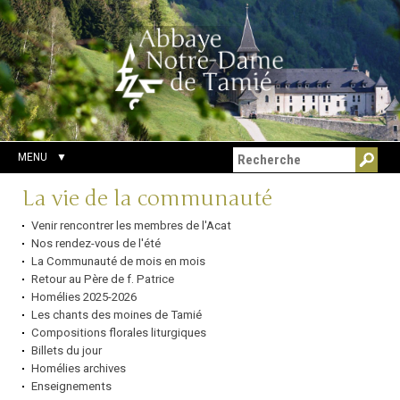
Aller
Outils
Chercher par
au
personnels
Recherche
contenu.
avancée…
|
Aller
à
la
navigation
MENU
Navigation
La vie de la communauté
Venir rencontrer les membres de l'Acat
Nos rendez-vous de l'été
La Communauté de mois en mois
Retour au Père de f. Patrice
Homélies 2025-2026
Les chants des moines de Tamié
Compositions florales liturgiques
Billets du jour
Homélies archives
Enseignements