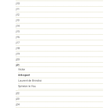
j10
j11
j12
j13
j14
j15
j16
j17
j18
j19
j20
j21
Victor
Arbogast
Laurent de Brindisi
Syméon le Fou
j22
j23
j24