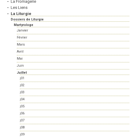
La Fromagerie
Les Liens
La Liturgie
Dossiers de Liturgie
Martyrologe
Janvier
Février
Mars
Avril
Mai
Juin
Juillet
j01
j02
j03
j04
j05
j06
j07
j08
j09