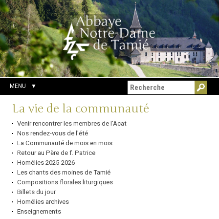
Aller
Outils
Chercher par
au
personnels
Recherche
contenu.
avancée…
|
Aller
à
la
navigation
MENU
Navigation
La vie de la communauté
Venir rencontrer les membres de l'Acat
Nos rendez-vous de l'été
La Communauté de mois en mois
Retour au Père de f. Patrice
Homélies 2025-2026
Les chants des moines de Tamié
Compositions florales liturgiques
Billets du jour
Homélies archives
Enseignements