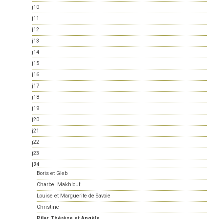
j10
j11
j12
j13
j14
j15
j16
j17
j18
j19
j20
j21
j22
j23
j24
Boris et Gleb
Charbel Makhlouf
Louise et Marguerite de Savoie
Christine
Pilar, Thérèse et Angèle