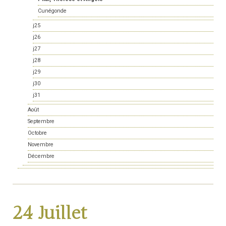
Cunégonde
j25
j26
j27
j28
j29
j30
j31
Août
Septembre
Octobre
Novembre
Décembre
24 Juillet