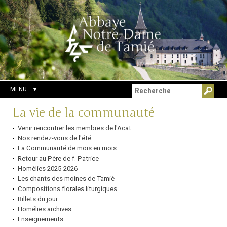
Aller
Outils
Chercher par
au
personnels
Recherche
contenu.
avancée…
|
Aller
à
la
navigation
MENU
Navigation
La vie de la communauté
Venir rencontrer les membres de l'Acat
Nos rendez-vous de l'été
La Communauté de mois en mois
Retour au Père de f. Patrice
Homélies 2025-2026
Les chants des moines de Tamié
Compositions florales liturgiques
Billets du jour
Homélies archives
Enseignements