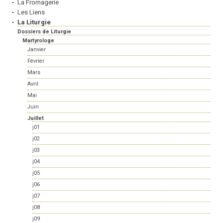
La Fromagerie
Les Liens
La Liturgie
Dossiers de Liturgie
Martyrologe
Janvier
Février
Mars
Avril
Mai
Juin
Juillet
j01
j02
j03
j04
j05
j06
j07
j08
j09