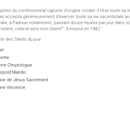
apôtre du confessionnal capucin d'origine croate. il rêva toute sa vie
is accepta généreusement d'exercer toute sa vie sacerdotale au min
Italie, à Padoue notamment, passant douze heures par jour dans s
nistère, celui-là sera mon Orient"". Il mourut en 1942."
ste des Saints du jour:
el
liette
erre Chrysologue
opold Mandic
rie de Jésus Sacrement
rie Vincence