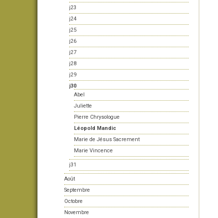
j23
j24
j25
j26
j27
j28
j29
j30
Abel
Juliette
Pierre Chrysologue
Léopold Mandic
Marie de Jésus Sacrement
Marie Vincence
j31
Août
Septembre
Octobre
Novembre