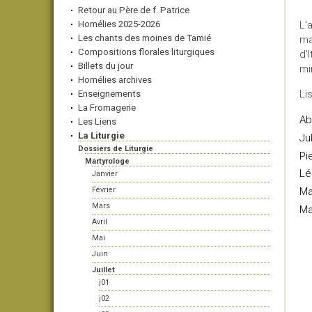
Retour au Père de f. Patrice
Homélies 2025-2026
L'
Les chants des moines de Tamié
ma
Compositions florales liturgiques
d'
Billets du jour
mi
Homélies archives
Li
Enseignements
La Fromagerie
Ab
Les Liens
La Liturgie
Ju
Dossiers de Liturgie
Pi
Martyrologe
Lé
Janvier
Février
Ma
Mars
Ma
Avril
Mai
Juin
Juillet
j01
j02