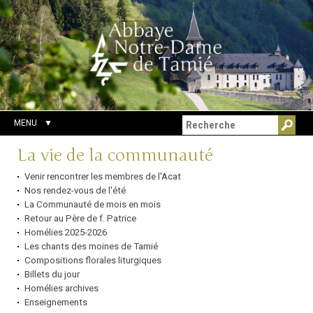
Aller
Outils
Chercher par
au
personnels
Recherche
contenu.
avancée…
|
Aller
à
la
navigation
MENU
Navigation
La vie de la communauté
Venir rencontrer les membres de l'Acat
Nos rendez-vous de l'été
La Communauté de mois en mois
Retour au Père de f. Patrice
Homélies 2025-2026
Les chants des moines de Tamié
Compositions florales liturgiques
Billets du jour
Homélies archives
Enseignements