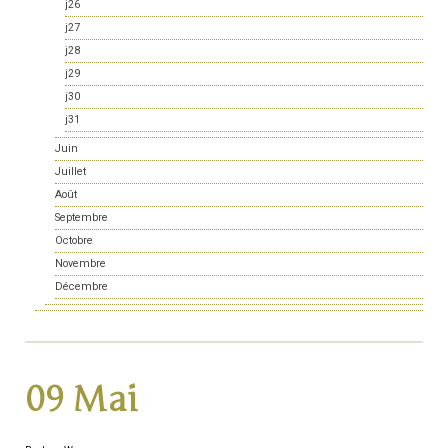
j26
j27
j28
j29
j30
j31
Juin
Juillet
Août
Septembre
Octobre
Novembre
Décembre
09 Mai