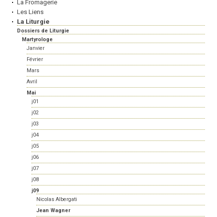
La Fromagerie
Les Liens
La Liturgie
Dossiers de Liturgie
Martyrologe
Janvier
Février
Mars
Avril
Mai
j01
j02
j03
j04
j05
j06
j07
j08
j09
Nicolas Albergati
Jean Wagner