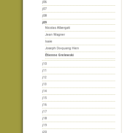
j06
j07
j08
j09
Nicolas Albergati
Jean Wagner
Isaïe
Joseph Do-quang Hien
Étienne Grelewski
j10
j11
j12
j13
j14
j15
j16
j17
j18
j19
j20