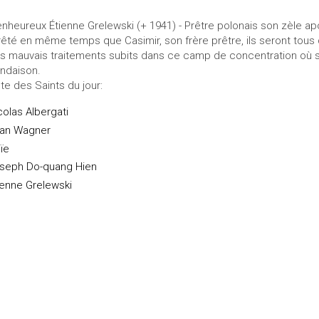
enheureux Étienne Grelewski (+ 1941) - Prêtre polonais son zèle apost
rêté en même temps que Casimir, son frère prêtre, ils seront tous 
s mauvais traitements subits dans ce camp de concentration où so
ndaison.
ste des Saints du jour:
colas Albergati
an Wagner
aïe
seph Do-quang Hien
ienne Grelewski