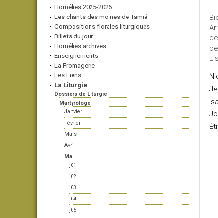
Homélies 2025-2026
Les chants des moines de Tamié
Bi
Compositions florales liturgiques
Ar
Billets du jour
de
Homélies archives
pe
Enseignements
Li
La Fromagerie
Les Liens
Ni
La Liturgie
Je
Dossiers de Liturgie
Is
Martyrologe
Janvier
Jo
Février
Ét
Mars
Avril
Mai
j01
j02
j03
j04
j05