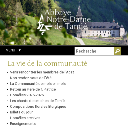
Aller
Outils
Chercher par
au
personnels
Recherche
contenu.
avancée…
|
Aller
à
la
navigation
MENU
Navigation
La vie de la communauté
Venir rencontrer les membres de l'Acat
Nos rendez-vous de l'été
La Communauté de mois en mois
Retour au Père de f. Patrice
Homélies 2025-2026
Les chants des moines de Tamié
Compositions florales liturgiques
Billets du jour
Homélies archives
Enseignements