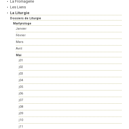
La Fromagerie
Les Liens
La Liturgie
Dossiers de Liturgie
Martyrologe
Janvier
Février
Mars
Avril
Mai
j01
j02
j03
j04
j05
j06
j07
j08
j09
j10
j11