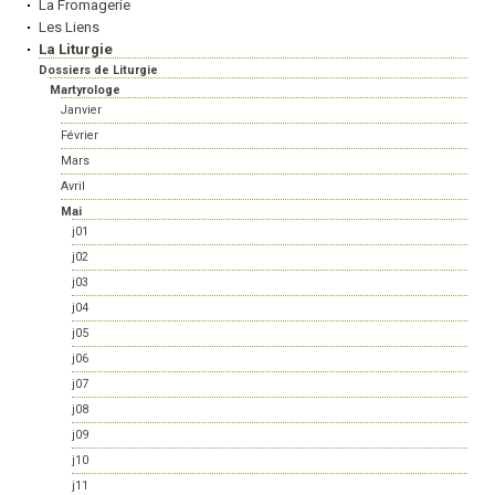
La Fromagerie
Les Liens
La Liturgie
Dossiers de Liturgie
Martyrologe
Janvier
Février
Mars
Avril
Mai
j01
j02
j03
j04
j05
j06
j07
j08
j09
j10
j11