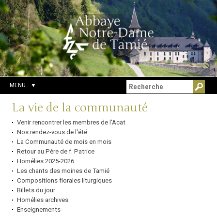
Aller
Outils
Chercher par
au
personnels
Recherche
contenu.
avancée…
|
Aller
à
la
navigation
MENU
Navigation
La vie de la communauté
Venir rencontrer les membres de l'Acat
Nos rendez-vous de l'été
La Communauté de mois en mois
Retour au Père de f. Patrice
Homélies 2025-2026
Les chants des moines de Tamié
Compositions florales liturgiques
Billets du jour
Homélies archives
Enseignements