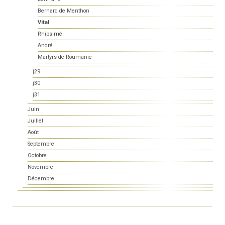
Bernard de Menthon
Vital
Rhipsimé
André
Martyrs de Roumanie
j29
j30
j31
Juin
Juillet
Août
Septembre
Octobre
Novembre
Décembre