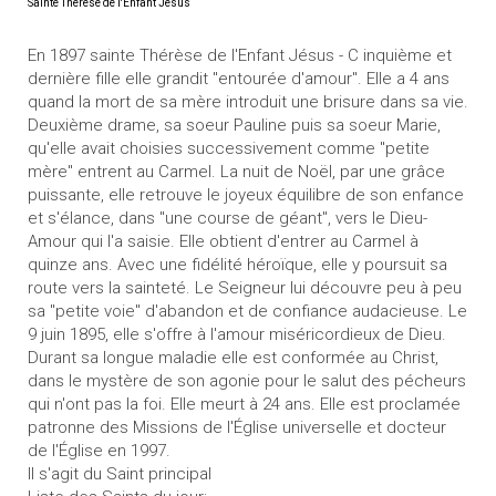
Sainte Thérèse de l'Enfant Jésus
En 1897 sainte Thérèse de l'Enfant Jésus - C inquième et
dernière fille elle grandit "entourée d'amour". Elle a 4 ans
quand la mort de sa mère introduit une brisure dans sa vie.
Deuxième drame, sa soeur Pauline puis sa soeur Marie,
qu'elle avait choisies successivement comme "petite
mère" entrent au Carmel. La nuit de Noël, par une grâce
puissante, elle retrouve le joyeux équilibre de son enfance
et s'élance, dans "une course de géant", vers le Dieu-
Amour qui l'a saisie. Elle obtient d'entrer au Carmel à
quinze ans. Avec une fidélité héroïque, elle y poursuit sa
route vers la sainteté. Le Seigneur lui découvre peu à peu
sa "petite voie" d'abandon et de confiance audacieuse. Le
9 juin 1895, elle s'offre à l'amour miséricordieux de Dieu.
Durant sa longue maladie elle est conformée au Christ,
dans le mystère de son agonie pour le salut des pécheurs
qui n'ont pas la foi. Elle meurt à 24 ans. Elle est proclamée
patronne des Missions de l'Église universelle et docteur
de l'Église en 1997.
Il s'agit du Saint principal