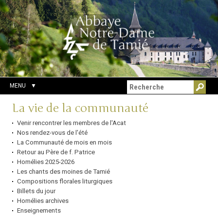
Aller
Outils
Chercher par
au
personnels
Recherche
contenu.
avancée…
|
Aller
à
la
navigation
MENU
Navigation
La vie de la communauté
Venir rencontrer les membres de l'Acat
Nos rendez-vous de l'été
La Communauté de mois en mois
Retour au Père de f. Patrice
Homélies 2025-2026
Les chants des moines de Tamié
Compositions florales liturgiques
Billets du jour
Homélies archives
Enseignements