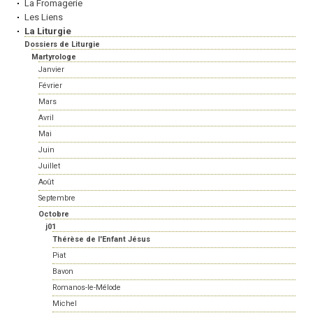
La Fromagerie
Les Liens
La Liturgie
Dossiers de Liturgie
Martyrologe
Janvier
Février
Mars
Avril
Mai
Juin
Juillet
Août
Septembre
Octobre
j01
Thérèse de l'Enfant Jésus
Piat
Bavon
Romanos-le-Mélode
Michel