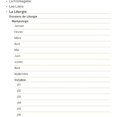
La Fromagerie
Les Liens
La Liturgie
Dossiers de Liturgie
Martyrologe
Janvier
Février
Mars
Avril
Mai
Juin
Juillet
Août
Septembre
Octobre
j01
j02
j03
j04
j05
j06