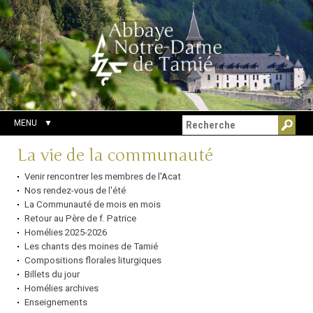
Aller
Outils
Chercher par
au
personnels
Recherche
contenu.
avancée…
|
Aller
à
la
navigation
MENU
Navigation
La vie de la communauté
Venir rencontrer les membres de l'Acat
Nos rendez-vous de l'été
La Communauté de mois en mois
Retour au Père de f. Patrice
Homélies 2025-2026
Les chants des moines de Tamié
Compositions florales liturgiques
Billets du jour
Homélies archives
Enseignements