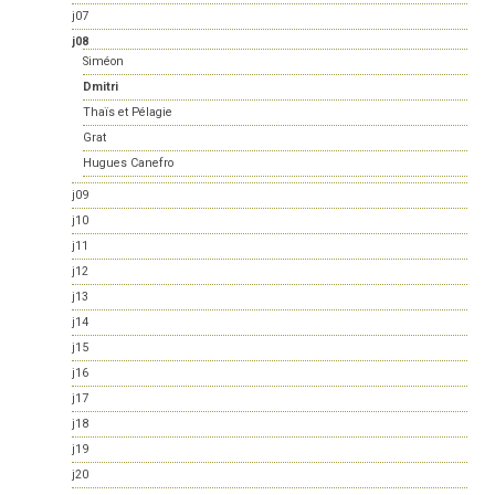
j07
j08
Siméon
Dmitri
Thaïs et Pélagie
Grat
Hugues Canefro
j09
j10
j11
j12
j13
j14
j15
j16
j17
j18
j19
j20