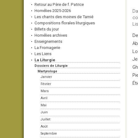
Retour au Père de f. Patrice
Homélies 2025-2026
Da
Les chants des moines de Tamié
co
Compositions florales liturgiques
Li
Billets du jour
De
Homélies archives
Enseignements
Ab
La Fromagerie
Lo
Les Liens
Je
La Liturgie
Dossiers de Liturgie
Gh
Martyrologe
Pie
Janvier
Ét
Février
Mars
Avril
Mai
Juin
Juillet
Août
Septembre