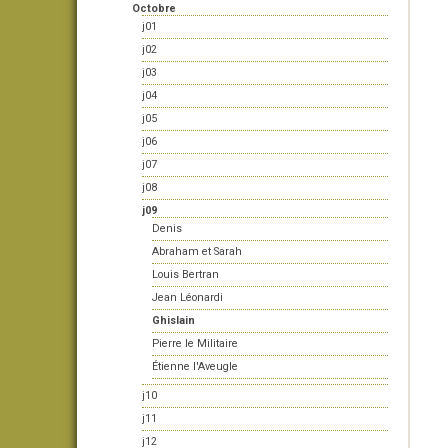
Octobre
j01
j02
j03
j04
j05
j06
j07
j08
j09
Denis
Abraham et Sarah
Louis Bertran
Jean Léonardi
Ghislain
Pierre le Militaire
Étienne l'Aveugle
j10
j11
j12