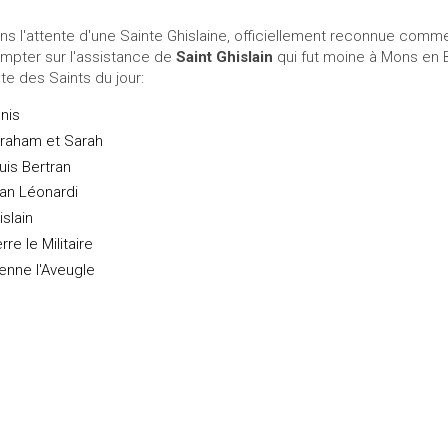
ns l'attente d'une Sainte Ghislaine, officiellement reconnue comm
mpter sur l'assistance de
Saint Ghislain
qui fut moine à Mons en B
ste des Saints du jour:
nis
raham et Sarah
uis Bertran
an Léonardi
islain
rre le Militaire
ienne l'Aveugle