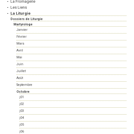
La Fromagerie
Les Liens
La Liturgie
Dossiers de Liturgie
Martyrologe
Janvier
Février
Mars
Avril
Mai
Juin
Juillet
Août
Septembre
Octobre
j01
j02
j03
j04
j05
j06