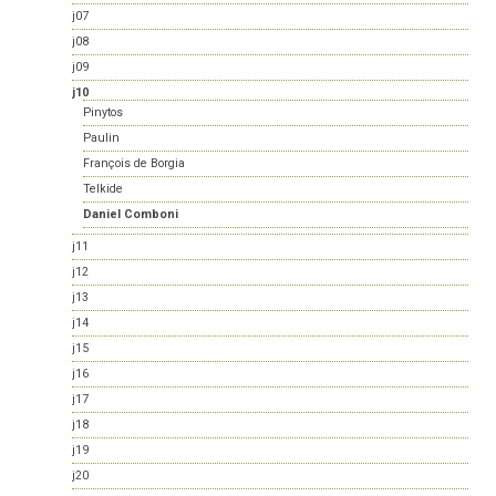
j07
j08
j09
j10
Pinytos
Paulin
François de Borgia
Telkide
Daniel Comboni
j11
j12
j13
j14
j15
j16
j17
j18
j19
j20