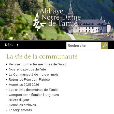
Aller
Outils
Chercher par
au
personnels
Recherche
contenu.
avancée…
|
Aller
à
la
navigation
MENU
Navigation
La vie de la communauté
Venir rencontrer les membres de l'Acat
Nos rendez-vous de l'été
La Communauté de mois en mois
Retour au Père de f. Patrice
Homélies 2025-2026
Les chants des moines de Tamié
Compositions florales liturgiques
Billets du jour
Homélies archives
Enseignements