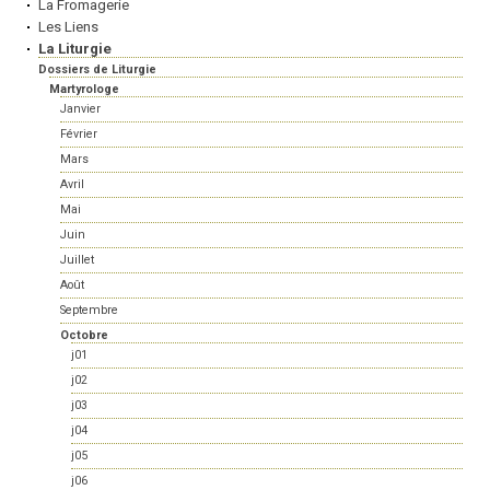
La Fromagerie
Les Liens
La Liturgie
Dossiers de Liturgie
Martyrologe
Janvier
Février
Mars
Avril
Mai
Juin
Juillet
Août
Septembre
Octobre
j01
j02
j03
j04
j05
j06