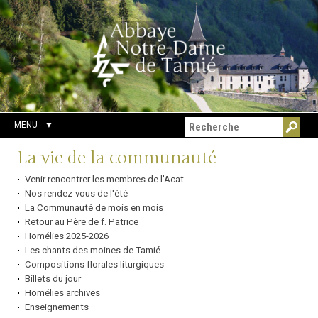
Aller
Outils
Chercher par
au
personnels
Recherche
contenu.
avancée…
|
Aller
à
la
navigation
MENU
Navigation
La vie de la communauté
Venir rencontrer les membres de l'Acat
Nos rendez-vous de l'été
La Communauté de mois en mois
Retour au Père de f. Patrice
Homélies 2025-2026
Les chants des moines de Tamié
Compositions florales liturgiques
Billets du jour
Homélies archives
Enseignements