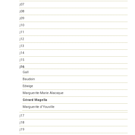
j07
j08
j09
j10
j11
j12
j13
j14
j15
j16
Gall
Baudoin
Edwige
Marguerite-Marie Alacoque
Gérard Magella
Marguerite d'Youville
j17
j18
j19