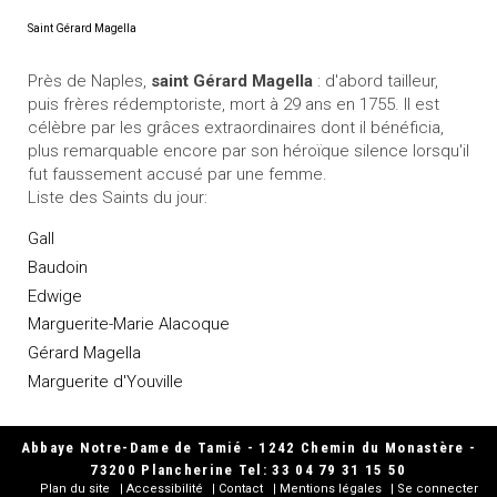
Saint Gérard Magella
Près de Naples,
saint Gérard Magella
: d'abord tailleur,
puis frères rédemptoriste, mort à 29 ans en 1755. Il est
célèbre par les grâces extraordinaires dont il bénéficia,
plus remarquable encore par son héroïque silence lorsqu'il
fut faussement accusé par une femme.
Liste des Saints du jour:
Gall
Baudoin
Edwige
Marguerite-Marie Alacoque
Gérard Magella
Marguerite d'Youville
Abbaye Notre-Dame de Tamié - 1242 Chemin du Monastère -
73200 Plancherine Tel: 33 04 79 31 15 50
Plan du site
Accessibilité
Contact
Mentions légales
Se connecter