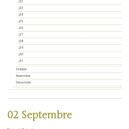
j22
j23
j24
j25
j26
j27
j28
j29
j30
j31
Octobre
Novembre
Décembre
02 Septembre