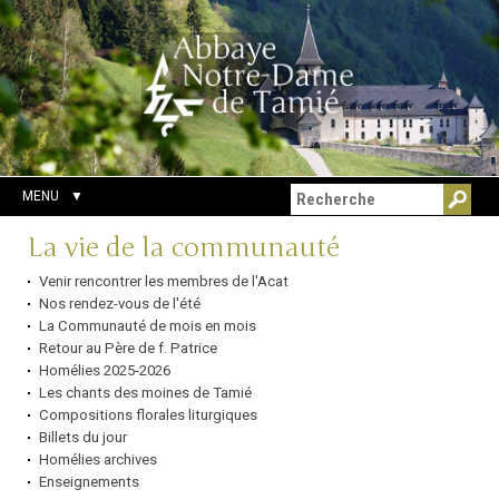
Aller
Outils
Chercher par
au
personnels
Recherche
contenu.
avancée…
|
Aller
à
la
navigation
MENU
Navigation
La vie de la communauté
Venir rencontrer les membres de l'Acat
Nos rendez-vous de l'été
La Communauté de mois en mois
Retour au Père de f. Patrice
Homélies 2025-2026
Les chants des moines de Tamié
Compositions florales liturgiques
Billets du jour
Homélies archives
Enseignements