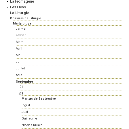
La Fromagerie
Les Liens
La Liturgie
Dossiers de Liturgie
Martyrologe
Janvier
Février
Mars
Avril
Mai
Juin
Juillet
Août
Septembre
j01
j02
Martyrs de Septembre
Ingrid
Just
Guillaume
Nicolas Ruska