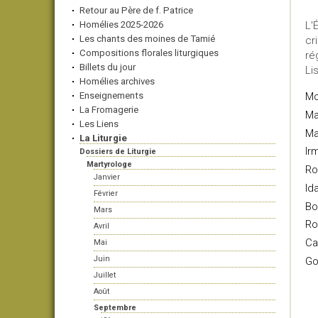
Retour au Père de f. Patrice
Homélies 2025-2026
L'
Les chants des moines de Tamié
cr
Compositions florales liturgiques
ré
Billets du jour
Li
Homélies archives
Enseignements
Mo
La Fromagerie
Ma
Les Liens
Ma
La Liturgie
Ir
Dossiers de Liturgie
Martyrologe
Ro
Janvier
Id
Février
Bo
Mars
Ro
Avril
Ca
Mai
Juin
Go
Juillet
Août
Septembre