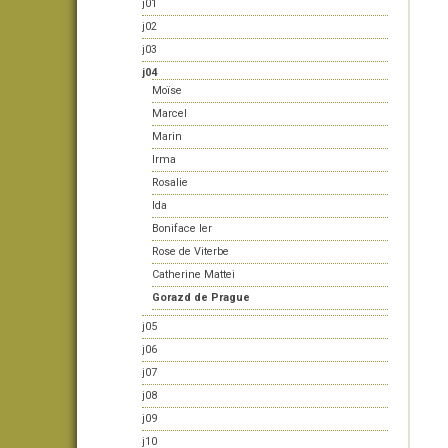
j01
j02
j03
j04
Moïse
Marcel
Marin
Irma
Rosalie
Ida
Boniface Ier
Rose de Viterbe
Catherine Mattei
Gorazd de Prague
j05
j06
j07
j08
j09
j10