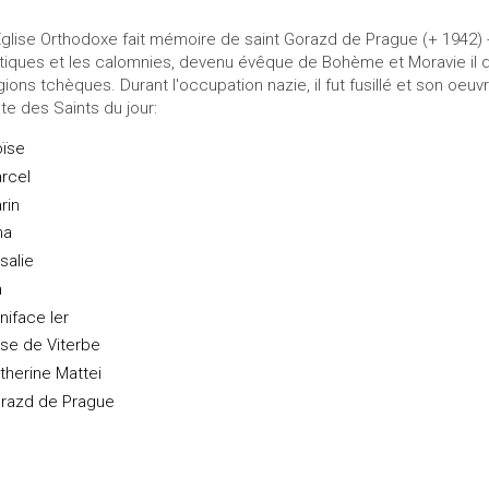
Église Orthodoxe fait mémoire de saint Gorazd de Prague (+ 1942) - Un
itiques et les calomnies, devenu évêque de Bohème et Moravie il 
gions tchèques. Durant l'occupation nazie, il fut fusillé et son oeu
ste des Saints du jour:
ïse
rcel
rin
ma
salie
a
niface Ier
se de Viterbe
therine Mattei
razd de Prague