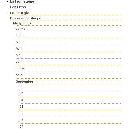
La Fromagerie
Les Liens
La Liturgie
Dossiers de Liturgie
Martyrologe
Janvier
Février
Mars
Avril
Mai
Juin
Juillet
Août
Septembre
j01
j02
j03
j04
j05
j06
j07