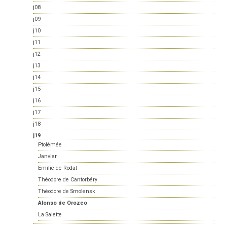
j08
j09
j10
j11
j12
j13
j14
j15
j16
j17
j18
j19
Ptolémée
Janvier
Emilie de Rodat
Théodore de Cantorbéry
Théodore de Smolensk
Alonso de Orozco
La Salette