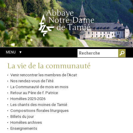
Aller
Outils
Chercher par
au
personnels
Recherche
contenu.
avancée…
|
Aller
à
la
navigation
MENU
Navigation
La vie de la communauté
Venir rencontrer les membres de l'Acat
Nos rendez-vous de l'été
La Communauté de mois en mois
Retour au Père de f. Patrice
Homélies 2025-2026
Les chants des moines de Tamié
Compositions florales liturgiques
Billets du jour
Homélies archives
Enseignements