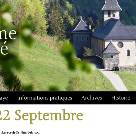
baye
Informations pratiques
Archives
Histoire
22 Septembre
t Ignace de Santhia Belvisotti