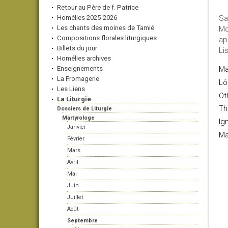
Retour au Père de f. Patrice
Homélies 2025-2026
Sa
Les chants des moines de Tamié
Mo
Compositions florales liturgiques
ap
Billets du jour
Li
Homélies archives
Enseignements
Ma
La Fromagerie
Lô
Les Liens
Ot
La Liturgie
Th
Dossiers de Liturgie
Martyrologe
Ig
Janvier
Ma
Février
Mars
Avril
Mai
Juin
Juillet
Août
Septembre