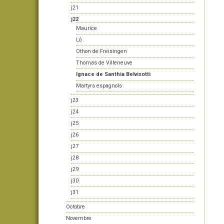
j21
j22
Maurice
Lô
Othon de Freisingen
Thomas de Villeneuve
Ignace de Santhia Belvisotti
Martyrs espagnols
j23
j24
j25
j26
j27
j28
j29
j30
j31
Octobre
Novembre