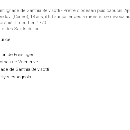
int Ignace de Santhia Belvisotti - Prêtre diocésain puis capucin. 
ndovi (Cuneo), 13 ans, il fut aumônier des armées et se dévoua aupr
précié. Il meurt en 1770.
ste des Saints du jour:
urice
hon de Freisingen
omas de Villeneuve
nace de Santhia Belvisotti
rtyrs espagnols