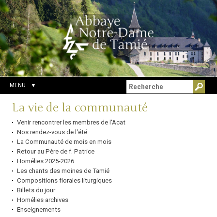
Aller
Outils
Chercher par
au
personnels
Recherche
contenu.
avancée…
|
Aller
à
la
navigation
MENU
Navigation
La vie de la communauté
Venir rencontrer les membres de l'Acat
Nos rendez-vous de l'été
La Communauté de mois en mois
Retour au Père de f. Patrice
Homélies 2025-2026
Les chants des moines de Tamié
Compositions florales liturgiques
Billets du jour
Homélies archives
Enseignements