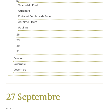
j27
Vincent de Paul
Guichard
Elzéar et Delphine de Sabran
Anthime l'Ibère
Aquiline
j28
j29
j30
j31
Octobre
Novembre
Décembre
27 Septembre