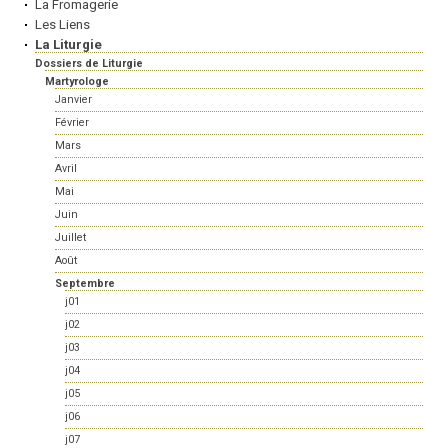
La Fromagerie
Les Liens
La Liturgie
Dossiers de Liturgie
Martyrologe
Janvier
Février
Mars
Avril
Mai
Juin
Juillet
Août
Septembre
j01
j02
j03
j04
j05
j06
j07