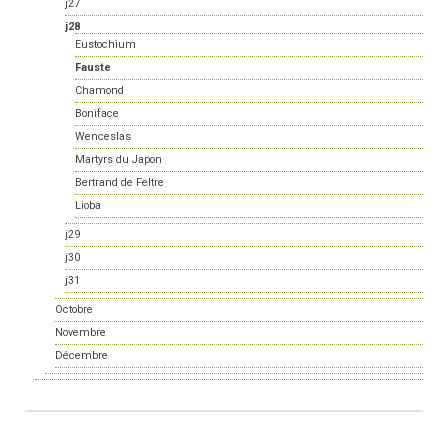
j27
j28
Eustochium
Fauste
Chamond
Boniface
Wenceslas
Martyrs du Japon
Bertrand de Feltre
Lioba
j29
j30
j31
Octobre
Novembre
Décembre