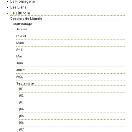
La Fromagerie
Les Liens
La Liturgie
Dossiers de Liturgie
Martyrologe
Janvier
Février
Mars
Avril
Mai
Juin
Juillet
Août
Septembre
j01
j02
j03
j04
j05
j06
j07