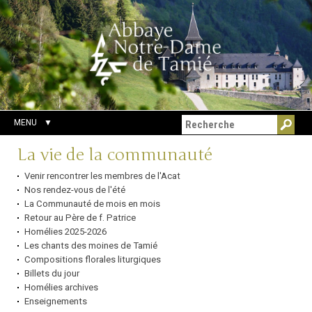
Aller
Outils
Chercher par
au
personnels
Recherche
contenu.
avancée…
|
Aller
à
la
navigation
MENU
Navigation
La vie de la communauté
Venir rencontrer les membres de l'Acat
Nos rendez-vous de l'été
La Communauté de mois en mois
Retour au Père de f. Patrice
Homélies 2025-2026
Les chants des moines de Tamié
Compositions florales liturgiques
Billets du jour
Homélies archives
Enseignements