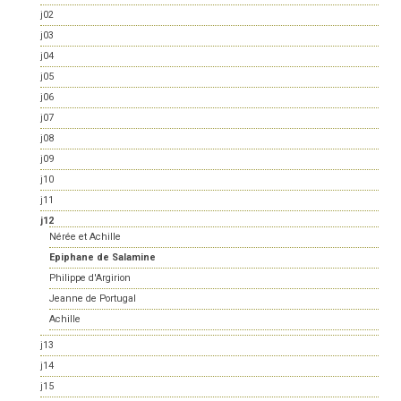
j02
j03
j04
j05
j06
j07
j08
j09
j10
j11
j12
Nérée et Achille
Epiphane de Salamine
Philippe d'Argirion
Jeanne de Portugal
Achille
j13
j14
j15