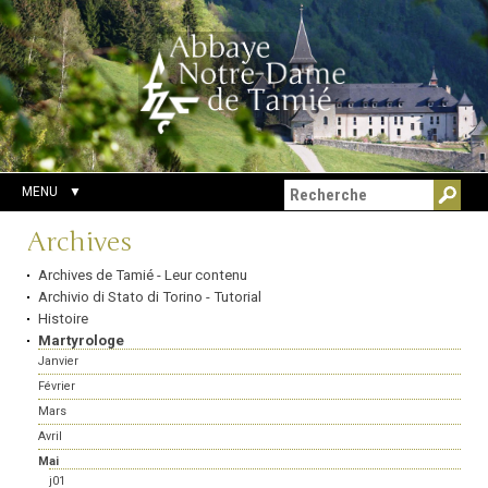
Aller
Outils
Chercher par
au
personnels
Recherche
contenu.
avancée…
|
Aller
à
la
navigation
MENU
Navigation
Archives
Archives de Tamié - Leur contenu
Archivio di Stato di Torino - Tutorial
Histoire
Martyrologe
Janvier
Février
Mars
Avril
Mai
j01