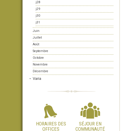
j28
j29
j30
j31
Juin
Juillet
Août
Septembre
Octobre
Novembre
Décembre
Varia
HORAIRES DES
SÉJOUR EN
OFFICES
COMMUNAUTÉ