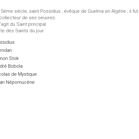
 5ème siècle, saint Possidius , évêque de Guelma en Algérie ; il fut 
 collecteur de ses oeuvres.
s'agit du Saint principal
ste des Saints du jour:
ssidius
endan
mon Stok
dré Bobola
colas de Mystique
an Népomucène