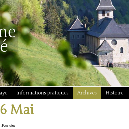
baye
Informations pratiques
Archives
Histoire
16 Mai
nt Possidius