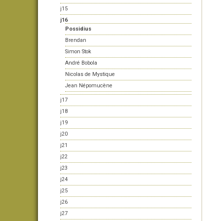
j15
j16
Possidius
Brendan
Simon Stok
André Bobola
Nicolas de Mystique
Jean Népomucène
j17
j18
j19
j20
j21
j22
j23
j24
j25
j26
j27