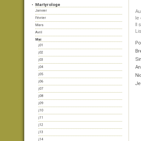
Martyrologe
Janvier
Au
le
Février
Il 
Mars
Li
Avril
Mai
Po
j01
Br
j02
Si
j03
An
j04
j05
Ni
j06
Je
j07
j08
j09
j10
j11
j12
j13
j14