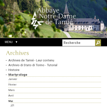
Aller
Outils
Chercher par
au
personnels
Recherche
contenu.
avancée…
|
Aller
à
la
navigation
MENU
Navigation
Archives
Archives de Tamié - Leur contenu
Archivio di Stato di Torino - Tutorial
Histoire
Martyrologe
Janvier
Février
Mars
Avril
Mai
j01