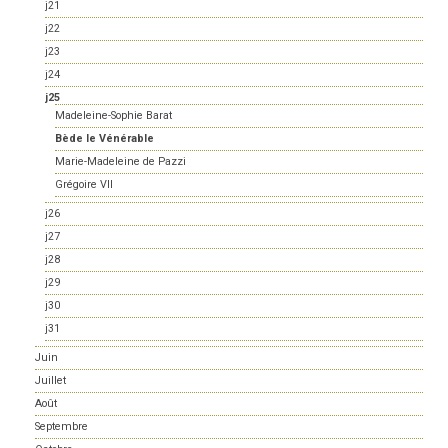
j21
j22
j23
j24
j25
Madeleine-Sophie Barat
Bède le Vénérable
Marie-Madeleine de Pazzi
Grégoire VII
j26
j27
j28
j29
j30
j31
Juin
Juillet
Août
Septembre