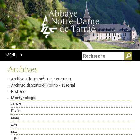
Aller
Outils
Chercher par
au
personnels
Recherche
contenu.
avancée…
|
Aller
à
la
navigation
MENU
Navigation
Archives
Archives de Tamié - Leur contenu
Archivio di Stato di Torino - Tutorial
Histoire
Martyrologe
Janvier
Février
Mars
Avril
Mai
j01