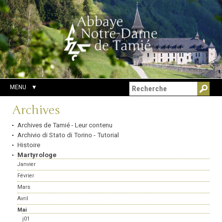
Aller
Outils
Chercher par
au
personnels
Recherche
contenu.
avancée…
|
Aller
à
la
navigation
MENU
Navigation
Archives
Archives de Tamié - Leur contenu
Archivio di Stato di Torino - Tutorial
Histoire
Martyrologe
Janvier
Février
Mars
Avril
Mai
j01