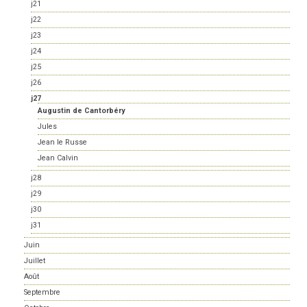
j21
j22
j23
j24
j25
j26
j27
Augustin de Cantorbéry
Jules
Jean le Russe
Jean Calvin
j28
j29
j30
j31
Juin
Juillet
Août
Septembre