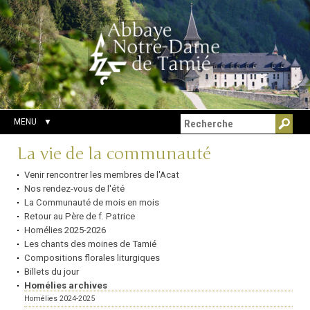
Aller
Outils
Chercher par
au
personnels
Recherche
contenu.
avancée…
|
Aller
à
la
navigation
MENU
Navigation
La vie de la communauté
Venir rencontrer les membres de l'Acat
Nos rendez-vous de l'été
La Communauté de mois en mois
Retour au Père de f. Patrice
Homélies 2025-2026
Les chants des moines de Tamié
Compositions florales liturgiques
Billets du jour
Homélies archives
Homélies 2024-2025