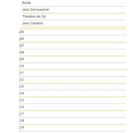
Barbe
Jean Damascène
Théodore de Cyr
Jean Calabria
j05
j06
j07
j08
j09
j10
j11
j12
j13
j14
j15
j16
j17
j18
j19