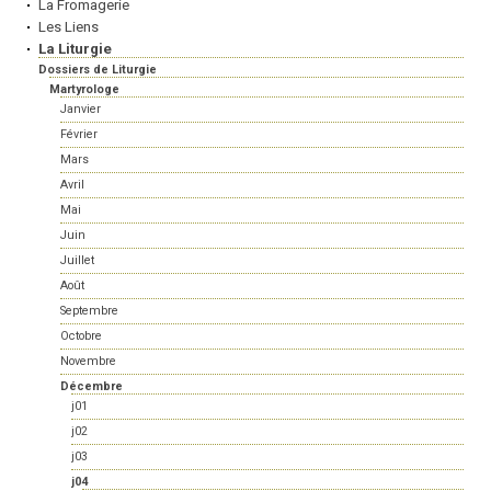
La Fromagerie
Les Liens
La Liturgie
Dossiers de Liturgie
Martyrologe
Janvier
Février
Mars
Avril
Mai
Juin
Juillet
Août
Septembre
Octobre
Novembre
Décembre
j01
j02
j03
j04