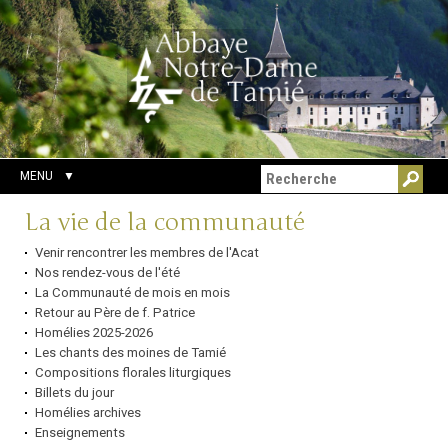
Aller
Outils
Chercher par
au
personnels
Recherche
contenu.
avancée…
|
Aller
à
la
navigation
MENU
Navigation
La vie de la communauté
Venir rencontrer les membres de l'Acat
Nos rendez-vous de l'été
La Communauté de mois en mois
Retour au Père de f. Patrice
Homélies 2025-2026
Les chants des moines de Tamié
Compositions florales liturgiques
Billets du jour
Homélies archives
Enseignements