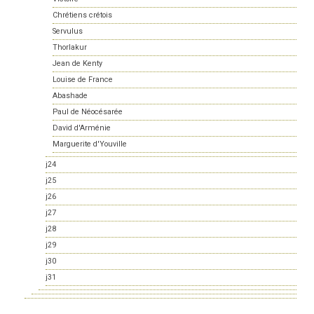
Chrétiens crétois
Servulus
Thorlakur
Jean de Kenty
Louise de France
Abashade
Paul de Néocésarée
David d'Arménie
Marguerite d'Youville
j24
j25
j26
j27
j28
j29
j30
j31