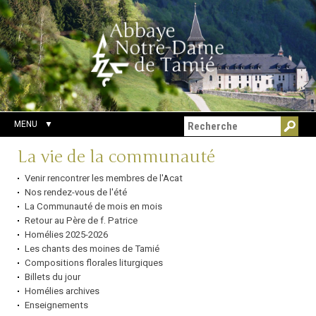
Aller
Outils
Chercher par
au
personnels
Recherche
contenu.
avancée…
|
Aller
à
la
navigation
MENU
Navigation
La vie de la communauté
Venir rencontrer les membres de l'Acat
Nos rendez-vous de l'été
La Communauté de mois en mois
Retour au Père de f. Patrice
Homélies 2025-2026
Les chants des moines de Tamié
Compositions florales liturgiques
Billets du jour
Homélies archives
Enseignements