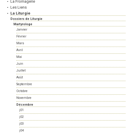
La Fromagerie
Les Liens
La Liturgie
Dossiers de Liturgie
Martyrologe
Janvier
Février
Mars
Avril
Mai
Juin
Juillet
Août
Septembre
Octobre
Novembre
Décembre
j01
j02
j03
j04