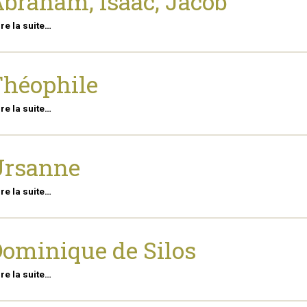
braham, Isaac, Jacob
ire la suite…
héophile
ire la suite…
Ursanne
ire la suite…
ominique de Silos
ire la suite…