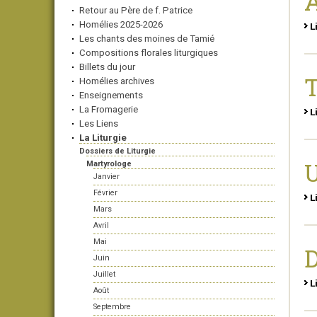
A
Retour au Père de f. Patrice
Homélies 2025-2026
L
Les chants des moines de Tamié
Compositions florales liturgiques
Billets du jour
T
Homélies archives
Enseignements
La Fromagerie
L
Les Liens
La Liturgie
Dossiers de Liturgie
Martyrologe
Janvier
Février
L
Mars
Avril
Mai
D
Juin
Juillet
L
Août
Septembre