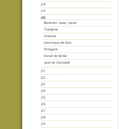
j18
j19
j20
Abraham, Isaac, Jacob
Théophile
Ursanne
Dominique de Silos
Philogone
Daniel de Serbie
Jean de Cronstadt
j21
j22
j23
j24
j25
j26
j27
j28
j29