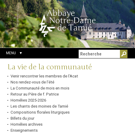
Aller
Outils
Chercher par
au
personnels
Recherche
contenu.
avancée…
|
Aller
à
la
navigation
MENU
Navigation
La vie de la communauté
Venir rencontrer les membres de l'Acat
Nos rendez-vous de l'été
La Communauté de mois en mois
Retour au Père de f. Patrice
Homélies 2025-2026
Les chants des moines de Tamié
Compositions florales liturgiques
Billets du jour
Homélies archives
Enseignements