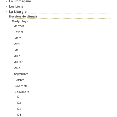
La Fromagerie
Les Liens
La Liturgie
Dossiers de Liturgie
Martyrologe
Janvier
Février
Mars
Avril
Mai
Juin
Juillet
Août
Septembre
Octobre
Novembre
Décembre
j01
j02
j03
j04