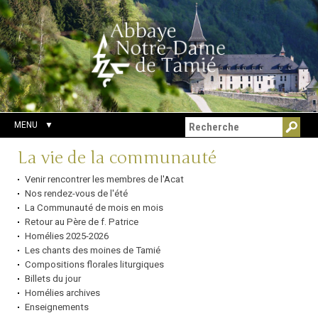
Aller
Outils
Chercher par
au
personnels
Recherche
contenu.
avancée…
|
Aller
à
la
navigation
MENU
Navigation
La vie de la communauté
Venir rencontrer les membres de l'Acat
Nos rendez-vous de l'été
La Communauté de mois en mois
Retour au Père de f. Patrice
Homélies 2025-2026
Les chants des moines de Tamié
Compositions florales liturgiques
Billets du jour
Homélies archives
Enseignements