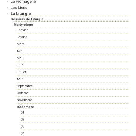
La Fromagerie
Les Liens
La Liturgie
Dossiers de Liturgie
Martyrologe
Janvier
Février
Mars
Avril
Mai
Juin
Juillet
Août
Septembre
Octobre
Novembre
Décembre
j01
j02
j03
j04