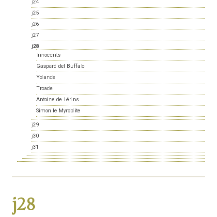
j24
j25
j26
j27
j28
Innocents
Gaspard del Buffalo
Yolande
Troade
Antoine de Lérins
Simon le Myroblite
j29
j30
j31
j28