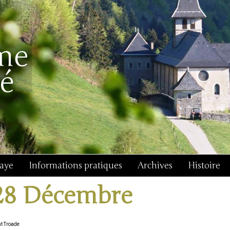
baye
Informations pratiques
Archives
Histoire
28 Décembre
nt Troade