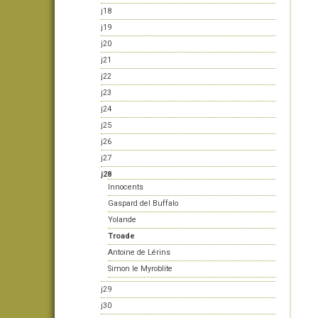
j18
j19
j20
j21
j22
j23
j24
j25
j26
j27
j28
Innocents
Gaspard del Buffalo
Yolande
Troade
Antoine de Lérins
Simon le Myroblite
j29
j30