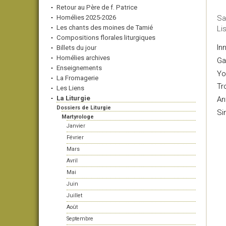
Retour au Père de f. Patrice
Homélies 2025-2026
Sa
Les chants des moines de Tamié
Li
Compositions florales liturgiques
In
Billets du jour
Homélies archives
Ga
Enseignements
Yo
La Fromagerie
Tr
Les Liens
La Liturgie
An
Dossiers de Liturgie
Si
Martyrologe
Janvier
Février
Mars
Avril
Mai
Juin
Juillet
Août
Septembre