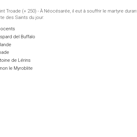
int Troade (+ 250) - À Néocésarée, il eut à souffrir le martyre dura
ste des Saints du jour:
nocents
spard del Buffalo
lande
oade
toine de Lérins
mon le Myroblite