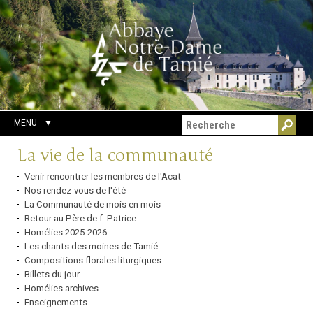
Aller
Outils
Chercher par
au
personnels
Recherche
contenu.
avancée…
|
Aller
à
la
navigation
MENU
Navigation
La vie de la communauté
Venir rencontrer les membres de l'Acat
Nos rendez-vous de l'été
La Communauté de mois en mois
Retour au Père de f. Patrice
Homélies 2025-2026
Les chants des moines de Tamié
Compositions florales liturgiques
Billets du jour
Homélies archives
Enseignements