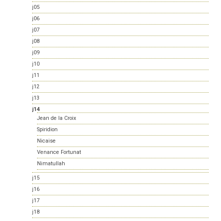
j05
j06
j07
j08
j09
j10
j11
j12
j13
j14
Jean de la Croix
Spiridion
Nicaise
Venance Fortunat
Nimatullah
j15
j16
j17
j18