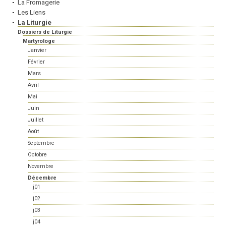
La Fromagerie
Les Liens
La Liturgie
Dossiers de Liturgie
Martyrologe
Janvier
Février
Mars
Avril
Mai
Juin
Juillet
Août
Septembre
Octobre
Novembre
Décembre
j01
j02
j03
j04