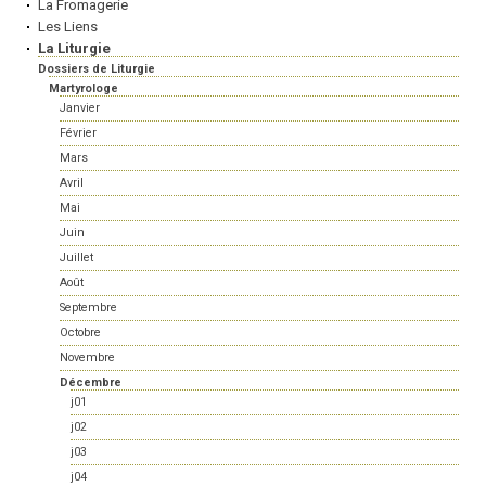
La Fromagerie
Les Liens
La Liturgie
Dossiers de Liturgie
Martyrologe
Janvier
Février
Mars
Avril
Mai
Juin
Juillet
Août
Septembre
Octobre
Novembre
Décembre
j01
j02
j03
j04