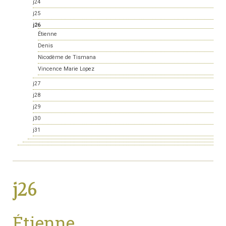
j24
j25
j26
Étienne
Denis
Nicodème de Tismana
Vincence Marie Lopez
j27
j28
j29
j30
j31
j26
Étienne