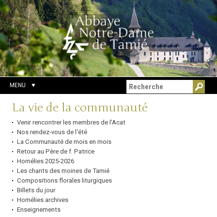
Aller
Outils
Chercher par
au
personnels
Recherche
contenu.
avancée…
|
Aller
à
la
navigation
MENU
Navigation
La vie de la communauté
Venir rencontrer les membres de l'Acat
Nos rendez-vous de l'été
La Communauté de mois en mois
Retour au Père de f. Patrice
Homélies 2025-2026
Les chants des moines de Tamié
Compositions florales liturgiques
Billets du jour
Homélies archives
Enseignements