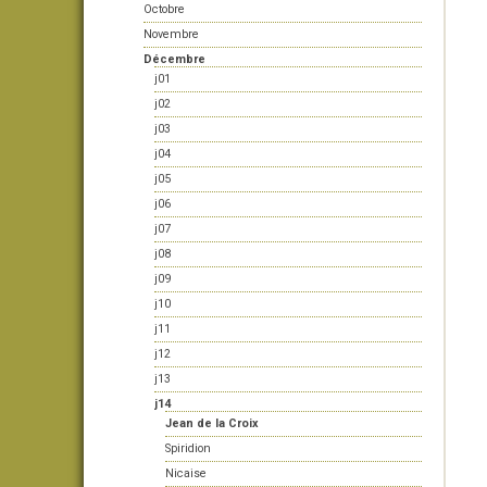
Octobre
Novembre
Décembre
j01
j02
j03
j04
j05
j06
j07
j08
j09
j10
j11
j12
j13
j14
Jean de la Croix
Spiridion
Nicaise