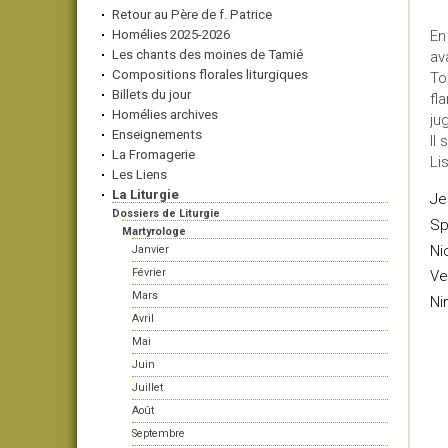
Retour au Père de f. Patrice
Homélies 2025-2026
En
Les chants des moines de Tamié
av
Compositions florales liturgiques
To
Billets du jour
fl
Homélies archives
ju
Enseignements
Il 
La Fromagerie
Li
Les Liens
La Liturgie
Je
Dossiers de Liturgie
Sp
Martyrologe
Ni
Janvier
Février
Ve
Mars
Ni
Avril
Mai
Juin
Juillet
Août
Septembre