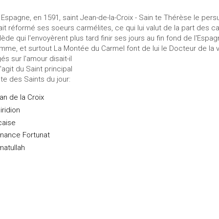
 Espagne, en 1591, saint Jean-de-la-Croix - Sain te Thérèse le p
ait réformé ses soeurs carmélites, ce qui lui valut de la part de
lède qui l'envoyèrent plus tard finir ses jours au fin fond de l'Esp
amme, et surtout La Montée du Carmel font de lui le Docteur de la v
gés sur l'amour disait-il
s'agit du Saint principal
ste des Saints du jour:
an de la Croix
iridion
caise
nance Fortunat
matullah