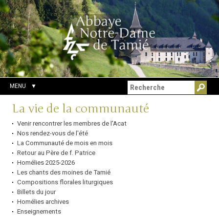
Aller
Outils
Chercher par
au
personnels
Recherche
contenu.
avancée…
|
Aller
à
la
navigation
MENU
Navigation
La vie de la communauté
Venir rencontrer les membres de l'Acat
Nos rendez-vous de l'été
La Communauté de mois en mois
Retour au Père de f. Patrice
Homélies 2025-2026
Les chants des moines de Tamié
Compositions florales liturgiques
Billets du jour
Homélies archives
Enseignements