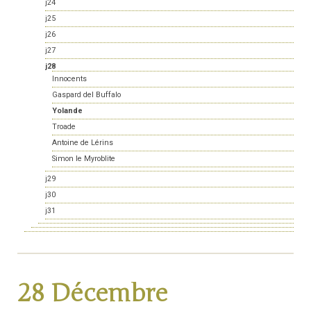
j24
j25
j26
j27
j28
Innocents
Gaspard del Buffalo
Yolande
Troade
Antoine de Lérins
Simon le Myroblite
j29
j30
j31
28 Décembre