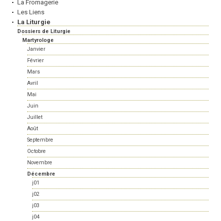
La Fromagerie
Les Liens
La Liturgie
Dossiers de Liturgie
Martyrologe
Janvier
Février
Mars
Avril
Mai
Juin
Juillet
Août
Septembre
Octobre
Novembre
Décembre
j01
j02
j03
j04